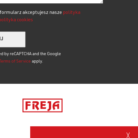
 formularz akceptujesz nasze
polityka
polityka cookies
 field empty.
cted by reCAPTCHA and the Google
Terms of Service
apply.
╳