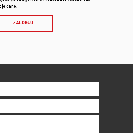
oje dane.
ZALOGUJ