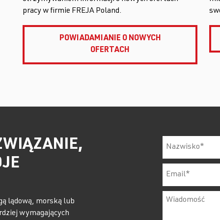
pracy w firmie FREJA Poland.
sw
POWIADAMIANIE O NOWYCH
OFERTACH
ZWIĄZANIE,
OJE
gą lądową, morską lub
rdziej wymagających