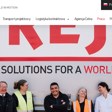
P
LD IN MOTION
Transport projektowy
Logistyka kontraktowa
Agencja Celna
Praca
P