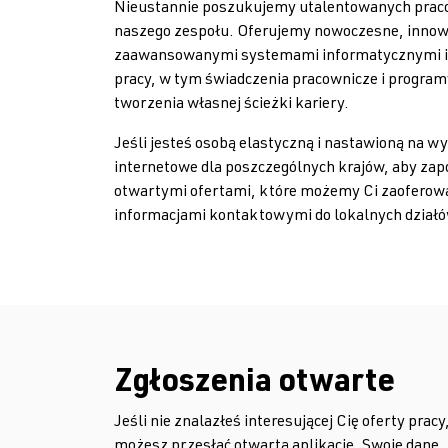
Nieustannie poszukujemy utalentowanych praco
naszego zespołu. Oferujemy nowoczesne, innow
zaawansowanymi systemami informatycznymi i
pracy, w tym świadczenia pracownicze i progra
tworzenia własnej ścieżki kariery.
Jeśli jesteś osobą elastyczną i nastawioną na w
internetowe dla poszczególnych krajów, aby zap
otwartymi ofertami, które możemy Ci zaoferow
informacjami kontaktowymi do lokalnych dział
Zgłoszenia otwarte
Jeśli nie znalazłeś interesującej Cię oferty pracy
możesz przesłać otwartą aplikację. Swoje dane