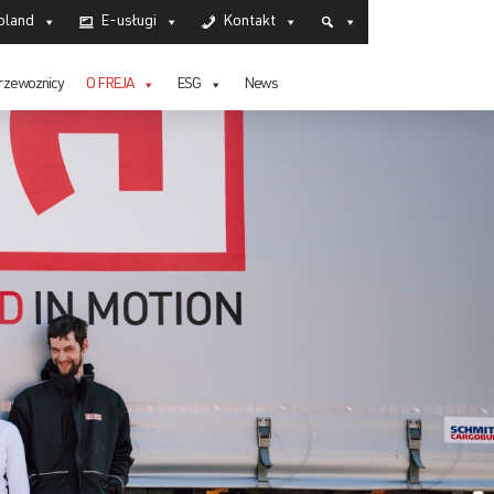
oland
E-usługi
Kontakt
rzewoznicy
O FREJA
ESG
News