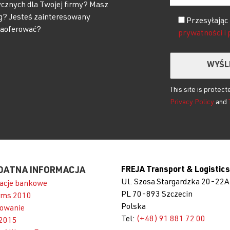
ycznych dla Twojej firmy? Masz
g? Jesteś zainteresowany
Przesyłając
zaoferować?
prywatności i
Please leave this
This site is prote
Privacy Policy
and
DATNA INFORMACJA
FREJA Transport & Logistics
Ul. Szosa Stargardzka 20-22A
acje bankowe
PL 70-893 Szczecin
rms 2010
Polska
owanie
Tel:
(+48) 91 881 72 00
2015