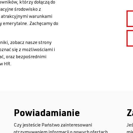
wników, którzy dołączą do
acyjne środowisko z
 atrakcyjnymi warunkami
my emerytalne. Zachęcamy do
yniki, zobacz nasze strony
oznać się z możliwościami i
ać, oraz bezpośrednimi
ów HR.
Powiadamianie
Z
,
Czy jesteście Państwo zainteresowani
Jeś
otrzymywaniem informacji o nowych ofertach
mi