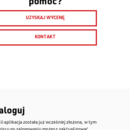
pomóc?
UZYSKAJ WYCENĘ
KONTAKT
aloguj
li aplikacja została już wcześniej złożona, w tym
ejscu po zalogowaniu możesz zaktualizować